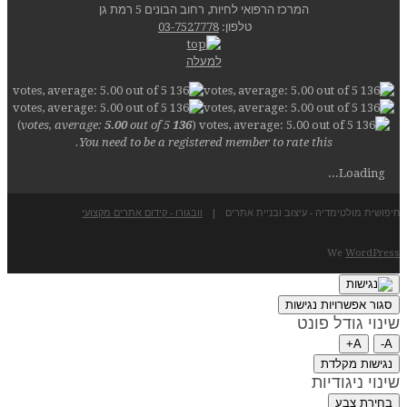
המרכז הרפואי לחיות, רחוב הבונים 5 רמת גן
טלפון:
03-7527778
למעלה
)
5.00
out of 5
votes, average:
136
(
You need to be a registered member to rate this.
Loading...
חיפושית מולטימדיה - עיצוב ובניית אתרים |
וובגורו - קידום אתרים מקצועי
We
WordPress
סגור אפשרויות נגישות
שינוי גודל פונט
A+
A-
נגישות מקלדת
שינוי ניגודיות
בחירת צבע