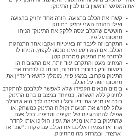
את המפגש הראשון בינו לבין התינוק:
קשרו את הכלב ברצועה. הורה אחד יחזיק ברצועה
ואילו ההורה השני יחזיק בתינוק.
חוששים שהכלב ינסה ללקק את התינוק" הניחו
מחסום על פיו.
התקרבו זה לעבר זה באיטיות ועקבו אחר התנהגות
הכלב, אם הוא רגוע ואינו מנסה לקפוץ, הניחו לו
לרחרח את התינוק ממרחק קטן.
המתינו מעט והתקרבו עוד יותר, אם התגובות הן
רגועות ורק כרוכות ברחרוח, הניחו לו לרחרח את
התינוק מקרוב, במגע פיזי. מומלץ להשאיר עדיין את
מחסום הפה על הכלב.
בימים הבאים הקפידו שלא לאפשר לכלבכם להתקרב
לתינוק ללא השגחה, במיוחד במצבים בהם התינוק
בוכה או מניע את ידיו ורגליו.הסיבה לכך היא שהכלב
עלול לפרש את תנועות וקולות התינוק כמשחק, או
אפילו להתנהגויות של תקיפה וטריפה. בכל פעם
שהתינוק בוכה או מניע את גפיו, הוליכו אותו לחדר
אחר או הצמידו אליכם את הכלב עם פקודת "שב" או
"ארצה", ובמרחק מה מהתינוק.