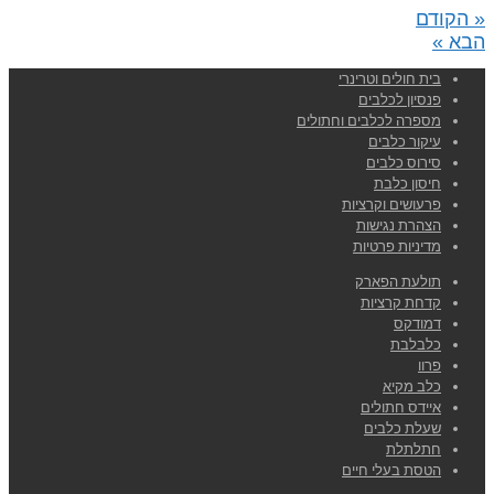
« הקודם
הבא »
בית חולים וטרינרי
פנסיון לכלבים
מספרה לכלבים וחתולים
עיקור כלבים
סירוס כלבים
חיסון כלבת
פרעושים וקרציות
הצהרת נגישות
מדיניות פרטיות
תולעת הפארק
קדחת קרציות
דמודקס
כלבלבת
פרוו
כלב מקיא
איידס חתולים
שעלת כלבים
חתלתלת
הטסת בעלי חיים