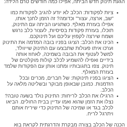
הגעת תינוק חדש הביתה, אפילו כמה חודשים טרם הלידה:
ציות לפקודות: הכלב לא יודע להגיב לפקודות כמו
"שב, ארצה, עצור" וכדומה? זה הזמן לחנך אותו,
אפילו בעזרת מאלף. כשתגיעו הביתה עם התינוק,
תוכלו, בעזרת פקודות בסיסיות, לעצור כלב נרגש
ושמח שירצה לקפוץ עליכם ועל תינוקכם.
הכינו את הכלב: הציגו בפניו בובה המדמה את התינוק
וערכו איתו פעולות שתבצעו עם התינוק שייוולד,
למשל לעטוף את הבובה בשמיכה, לאחוז אותה
בידיים ואפילו להשמיע לכלב קולות מוקלטים של
תינוק. צפו בתגובותיו ומתנו אותן עם הפקודות שלמד
בעזרת המאלף.
הציגו בפניו תינוקות: של חברים, מכרים ובכל
הזדמנות. כמובן שבאופן מבוקר ובשליטה מלאה על
הכלב.
הרגילו את הכלב לריחות: התינוק נולד בשעה טובה?
נצלו את הזמן שהוא ואמו עדיין בבית החולים. הביאו
לכלב בגד או שמיכה של התינוק כדי שיריח אותם
ויתרגל לריח.
הכנה של הכלב בצורה מבקרת והדרגתית לקראת בוא