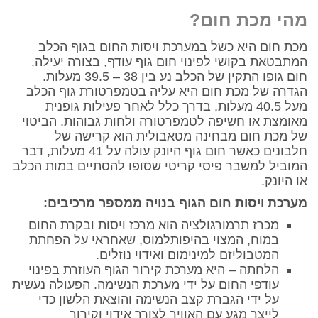
מהי מכת חום?
מכת חום היא כשל במערכת ויסות החום בגוף הכלב
המתבטאת בקושי לפינוי חום גוף עודף, בצורה יעילה.
חום גופו התקין של הכלב נע בין 38 – 39.5 מעלות.
הגדרה של מכת חום היא עליה בטמפרטורת גוף הכלב
מעל 40.5 מעלות, בדרך כלל לאחר פעילות גופנית
מאומצת או חשיפה לטמפרטורה ולחות גבוהות. הביטוי
של מכת חום מבחינה מטאבולית הוא קרישה של
חלבונים כאשר חום גוף היונק עולה על 41 מעלות, דבר
המוביל למשבר פיסי קריטי שסופו להסתיים במות הכלב
או היונק.
מערכת ויסות חום הגוף בנויה ממספר מרכיבים:
מכרז תרמורגולציה הוא מרכז ויסות ובקרת החום
במוח, המצוי בהיפותלמוס, שאחראי על הפחתת
המטבוליזם למינימום ואידוי נוזלים.
הלחתה – היא מערכת קירור הגוף העוזרת בפינוי
עודפי החום על ידי מערכת הנשימה. הפעולה נעשית
על ידי הגברת קצב הנשימה והוצאת הלשון כדי
לייצר מגע עם האוויר לצורך אידוי וקירור