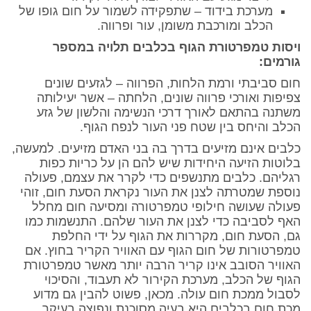
מערכת בידוד – שתפקידה לשמור על חום גופו של
הכלב ומורכבת משומן, עור ופרווה.
ויסות טמפרטורת הגוף בכלבים תלויה במספר
גורמים:
חום סביבתי ורמת הלחות, הפרווה – לגזעים שונים
צפיפות ואורכי פרווה שונים, הלחתה – אשר יעילותה
משתנה בהתאם לאורך דרכי הנשימה והלשון של גזע
הכלב והיחס בין שטח פני העור לנפח הגוף.
כלבים אינם מזיעים בדרך בה בני האדם מזיעים. למעשה,
בלוטות הזיעה היחידות שיש להם הן על כריות כפות
רגליהם. כלבים מתנשפים כדי לקרר את עצמם, פעולה
נוספת שמטרתה לצנן את העור נקראת הסעת חום, זוהי
פעולה שעושה חילופי טמפרטורה ומסיעה חום מחלל
האף לסביבה כדי לצנן את העור שלהם. התנשמות כמו
גם, הסעת חום, מקררות את הגוף על ידי החלפת
טמפרטורות של חום הגוף עם האוויר הקריר בחוץ. אם
האוויר הסובב אינו קריר הרבה יותר מאשר טמפרטורת
הגוף של הכלב, מערכת הקירור לא תעבוד, והסיכוי
לסבול ממכת חום עולה. מכאן, פשוט להבין גם מדוע
מכת חום בכלבים היא בעיה מסוכנת ונפוצה בעיקר