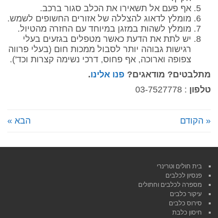
אף פעם אל תשאירו את הכלב סגור ברכב.
מומלץ לדאוג להצללה של אזורים החשופים לשמש.
מומלץ לשהות במזגן במיוחד עם החזרה מהטיול.
יש לתת את הדעת כאשר מטפלים בגזעים בעלי
רגישות גבוהה יותר לסבול ממכות חום (בעלי פרווה
צפופה וארוכה, אף פחוס, דרכי נשימה קצרות וכד').
מתלבטים? מודאגים?
פנו אלינו
.
טלפון
: 03-7527778
« הקודם
הבא »
בית חולים וטרינרי
פנסיון לכלבים
מספרה לכלבים וחתולים
עיקור כלבים
סירוס כלבים
חיסון כלבת