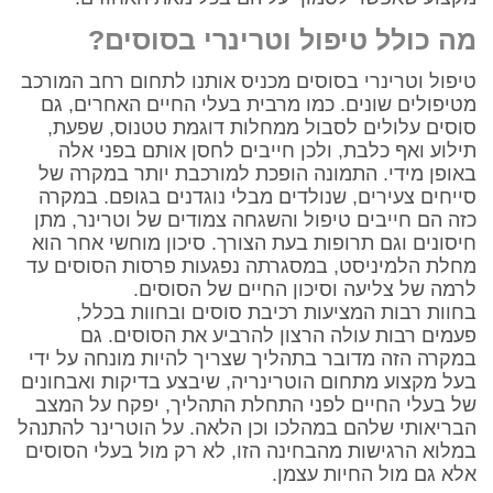
מה כולל טיפול וטרינרי בסוסים?
טיפול וטרינרי בסוסים מכניס אותנו לתחום רחב המורכב
מטיפולים שונים. כמו מרבית בעלי החיים האחרים, גם
סוסים עלולים לסבול ממחלות דוגמת טטנוס, שפעת,
תילוע ואף כלבת, ולכן חייבים לחסן אותם בפני אלה
באופן מידי. התמונה הופכת למורכבת יותר במקרה של
סייחים צעירים, שנולדים מבלי נוגדנים בגופם. במקרה
כזה הם חייבים טיפול והשגחה צמודים של וטרינר, מתן
חיסונים וגם תרופות בעת הצורך. סיכון מוחשי אחר הוא
מחלת הלמיניסט, במסגרתה נפגעות פרסות הסוסים עד
לרמה של צליעה וסיכון החיים של הסוסים.
בחוות רבות המציעות רכיבת סוסים ובחוות בכלל,
פעמים רבות עולה הרצון להרביע את הסוסים. גם
במקרה הזה מדובר בתהליך שצריך להיות מונחה על ידי
בעל מקצוע מתחום הוטרינריה, שיבצע בדיקות ואבחונים
של בעלי החיים לפני התחלת התהליך, יפקח על המצב
הבריאותי שלהם במהלכו וכן הלאה. על הוטרינר להתנהל
במלוא הרגישות מהבחינה הזו, לא רק מול בעלי הסוסים
אלא גם מול החיות עצמן.