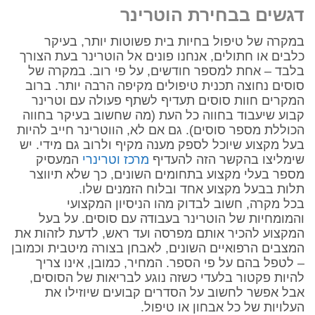
דגשים בבחירת הוטרינר
במקרה של טיפול בחיות בית פשוטות יותר, בעיקר
כלבים או חתולים, אנחנו פונים אל הוטרינר בעת הצורך
בלבד – אחת למספר חודשים, על פי רוב. במקרה של
סוסים נחוצה תכנית טיפולים מקיפה הרבה יותר. ברוב
המקרים חוות סוסים תעדיף לשתף פעולה עם וטרינר
קבוע שיעבוד בחווה כל העת (מה שחשוב בעיקר בחווה
הכוללת מספר סוסים). גם אם לא, הווטרינר חייב להיות
בעל מקצוע שיוכל לספק מענה מקיף ולרוב גם מידי. יש
שימליצו בהקשר הזה להעדיף
מרכז וטרינרי
המעסיק
מספר בעלי מקצוע בתחומים השונים, כך שלא תיווצר
תלות בבעל מקצוע אחד ובלוח הזמנים שלו.
בכל מקרה, חשוב לבדוק מהו הניסיון המקצועי
והמומחיות של הוטרינר בעבודה עם סוסים. על בעל
המקצוע להכיר אותם מפרסה ועד ראש, לדעת לזהות את
המצבים הרפואיים השונים, לאבחן בצורה מיטבית וכמובן
– לטפל בהם על פי הספר. המחיר, כמובן, אינו צריך
להיות פקטור בלעדי כשזה נוגע לבריאות של הסוסים,
אבל אפשר לחשוב על הסדרים קבועים שיוזילו את
העלויות של כל אבחון או טיפול.