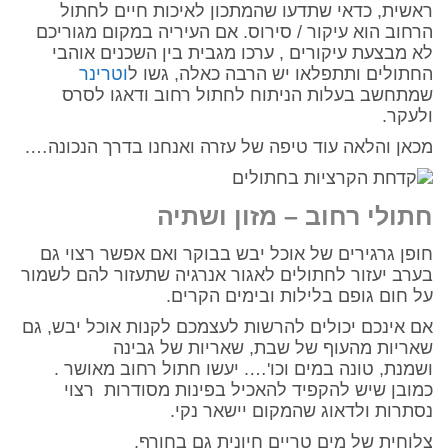
ראשית, כדאי שתדעו שהמתכון לאיכות חיים לחתול
הרחוב הוא עיקור / סירוס. אם העיריה במקום מגוריכם
לא מבצעת עיקורים , ערכו מגבית בין השכנים אוהבי
החתולים ותתפלאו יש הרבה כאלה, גשו ל
וטרינר
שמתחשב בעלות הניתוח לחתול רחוב ודאגו לסרס
ולעקר.
מכאן והלאה עוד טיפה של עזרה ואנחנו בדרך הנכונה….
חתולי רחוב – מזון ושתיה
חופן גרגירים של אוכל יבש בבוקר ואם אפשר רצוי גם
בערב יעזור לחתולים לאגור אנרגיה שתעזור להם לשמור
על חום גופם בלילות ובימים הקרים.
אם אינכם יכולים להרשות לעצמכם לקנות אוכל יבש, גם
שאריות מהעוף של שבת, שאריות של גבינה
ושמנת, טונה במים וכו'…. יעשו חתול רחוב מאושר .
כמובן שיש להקפיד להאכיל בפינות מסודרות רצוי
נסתרות ולדאוג שהמקום יישאר נקי.
צלוחית של מים טריים חיונית גם בחורף.