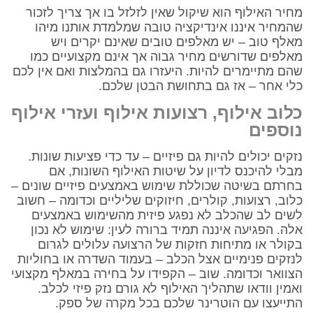
מחיר האילוף הוא שיקול שאין לזלזל בו אך צריך לזכור
שהמחיר איננו אינדיקציה טובה שמלמדת אותנו מיהו
מאלף טוב – יש מאלפים טובים שאינם יקרים ויש
מאלפים שדורשים מחיר גבוה אך אינם מקצועיים כמו
שהם מתיימרים להיות. היעזרו גם בהמלצות ואם אין לכם
כלי אחר – אז גם בתחושת הבטן שלכם.
כלוב אילוף, רצועות אילוף ועזרי אילוף
נוספים
נזקים יכולים להיות גם פיזיים – עד כדי פציעות שונות.
מבלי להיכנס לדיון על שיטות האילוף השונות, אם
בחרתם בשיטה שכוללת שימוש באמצעים פיזיים שונים –
כלוב, רצועות, קולרים, חיזוקים שליליים וכדומה – חשוב
לשים לב שהכלב לא נפגע פיזית מהשימוש באמצעים
אלה. הפגיעה איננה תמיד ברורה לעין: שימוש לא נכון
בקולר או מתיחות חזקות של הרצועה עלולים לגרום
לנזקים פנימיים אצל הכלב – בעמוד השדרה או בחוליות
הצוואר וכדומה. שוב – הקפידו על בחירה במאלף מקצועי
ואמין וודאו שתהליך האילוף לא גורם נזק פיזי לכלב.
התייעצו עם הוטרינר שלכם בכל מקרה של ספק.