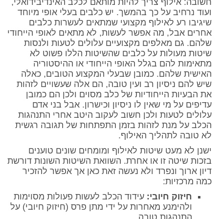
חשובה: אילוף צריך להיות מותאם לכלב האינדיבידואלי,
ועוד נרחיב על כך בהמשך. יש כלבים בעלי אופי מיוחד
שיגיבו רע לאילוף מקצועי שמתאים לעשרות כלבים
אחרים אבל, מה אפשר לעשות, לא מתאים לאופי הייחודי
שלהם. גם מאלפים מקצועיים עלולים לטעות ולנסות
שיטות מעולות על כלבים שהשיטות הללו פשוט לא
מתאימות להם בגלל האופי הייחודי או ההיסטוריה
האישית שלהם. כמובן שבעלי המקצוע הטובים, כאלה
שיש להם ניסיון רב ועין טובה, הם אלה שעשויים לזהות
את הבעיות הייחודיות של כלב מסוים ולכן הם כמובן
עדיפים על מי שאין לו ניסיון וכישרון. אבל בני אדם
עלולים לטעות ולכן חשוב לעקוב היטב אחרי התנהגות
הכלב על מנת לזהות בזמן התפתחות של תגובה רגשית
לא טובה לתהליך האילוף.
ישנן לא מעט שיטות לאילוף ומומחים שונים טוענים
בזכות שיטה זו או אחרת. השוואת השיטות השונות דורשת
דיון ארוך ונפרד ולא נעשה זאת כאן אך אפשר להזכיר
כמה מרכזיות:
חיזוק חיובי:
עידוד הכלב לעשות פעולות מסוימות
ולהימנע מאחרות על ידי מתן פרס (חיזוק חיובי) על
התנהגות טובה.