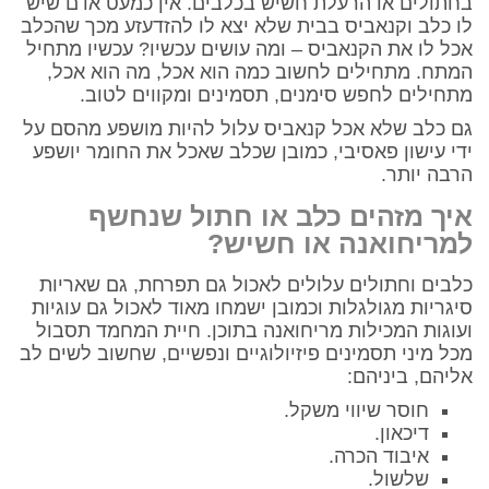
בחתולים או הרעלת חשיש בכלבים. אין כמעט אדם שיש
לו כלב וקנאביס בבית שלא יצא לו להזדעזע מכך שהכלב
אכל לו את הקנאביס – ומה עושים עכשיו? עכשיו מתחיל
המתח. מתחילים לחשוב כמה הוא אכל, מה הוא אכל,
מתחילים לחפש סימנים, תסמינים ומקווים לטוב.
גם כלב שלא אכל קנאביס עלול להיות מושפע מהסם על
ידי עישון פאסיבי, כמובן שכלב שאכל את החומר יושפע
הרבה יותר.
איך מזהים כלב או חתול שנחשף
למריחואנה או חשיש?
כלבים וחתולים עלולים לאכול גם תפרחת, גם שאריות
סיגריות מגולגלות וכמובן ישמחו מאוד לאכול גם עוגיות
ועוגות המכילות מריחואנה בתוכן. חיית המחמד תסבול
מכל מיני תסמינים פיזיולוגיים ונפשיים, שחשוב לשים לב
אליהם, ביניהם:
חוסר שיווי משקל.
דיכאון.
איבוד הכרה.
שלשול.