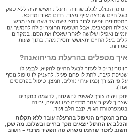
פסיכו אקטיביות.
הסימן הבולט לכלב שחווה הרעלת חשיש יהיה ללא ספק
בעל חיים שנראה עייף מאוד, רדום מאוד ומדוכא.
התסמינים יופיעו לרוב כחצי שעה עד שעה וחצי מרגע
אכילת הקנאביס. אבל השפעת החומר יכולה להמשך גם
יומיים ואפילו שלושה לאחר שאכלו את הסם. במקרים
קלים בעל החיים יתאושש יחסית מהר, בתוך שעות
ספורות.
איך מטפלים בהרעלת מריחואנה?
הווטרינר יכול לעזור לבעל החיים להקיא, לבצע לו
שטיפת קיבה, לתת לו פחם פעיל, להעניק לו טיפול נוסף
על פי הצורך (כמו עירוי נוזלים, חמצן, טיפול בפרכוסים
ועוד).
יתכן ויהיה צורך לאשפז להשגחה, לדוגמה במקרים
שצריך לעקוב אחר מדדים כמו נשימה, ירידה
בטמפרטורת הגוף, קצב הלב ועוד.
ברוב המקרים הטיפול בהרעלה עובר ללא תקלות
והכלב או החתול יוצאים מכך בחיים ובשלום. מה שכן,
חשוב לזכור שהזמן משחק פה תפקיד מרכזי – חשוב