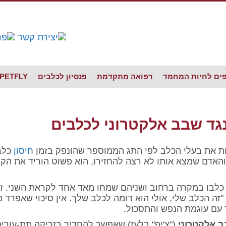
פים לחיות המחמד
רפואה מתקדמת
פנסיון לכלבים
PETFLY
גד שבב אלקטרוני לכלבים
ת את בעלי הכלב לפי התג הממוספר שהונפק בזמן
חיסון
כלבת
האדם שמצא אותו לא רצה להחזירו, הוא פשוט הוריד את הקול
 כלבו במקרה ברחוב ושניהם שמחו מאד אחד לקראת השני. ז
ה הכלב שלי, אולי הוא דומה לכלב שלך. אין סיכוי שאפרד מ
 עם עוגמת הנפש והתסכול.
 אלקטרוני
("צ'יפ" בלעז) שאפשר להחדיר בזריקה תת-עורי