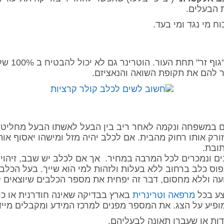
 הבעלים.
ח מי נגד ומי בעד.
העור. הוטרינר גם לא יכול להבטיח ב 100% שלא יהיה נזק לחיה במשך השנים.
ר להם את תקופת השואה והנאציזם.
 במשפחה ונקמה לאחר ריב בין הבעל לאשתו הבעל מחליט ל
ורק אותו רחוק מהבית. אם לכלב יהיה מזל ומישהו יאסוף אות
תובת.
בים ונמכרים לכל המרבה במחיר. אך אם לכלב יש שבב, זיהוי 
תפוס כלב ברחוב ללא בעלות ולזהות למי הוא שייך. בעל הכל
ה וללא מחסום, דבר זה יפחית את מספר הכלבים שיוצאים לטי
צע בכל
מרפאה וטרינרית
בארץ בבדיקה שאינה חודרנית או כו
ופיע על הצג. את המספר מפנים למרכז המידע ומקבלים מיי
דות או שעברו תאונה לבעליהם.